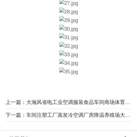
上一篇：大瀚风省电工业空调服装食品车间商场体育馆球场降温大型中央空调
下一篇：车间注塑工厂蒸发冷空调厂房降温养殖场大棚冷风机工业环保空调