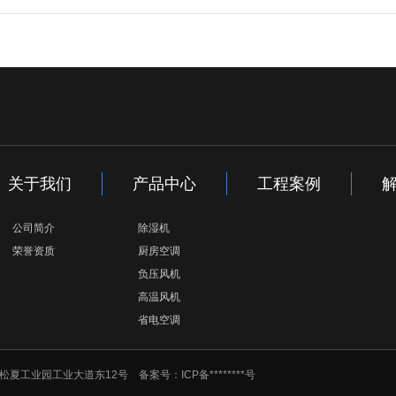
关于我们
产品中心
工程案例
公司简介
除湿机
荣誉资质
厨房空调
负压风机
高温风机
省电空调
镇松岗松夏工业园工业大道东12号 备案号：
ICP备********号